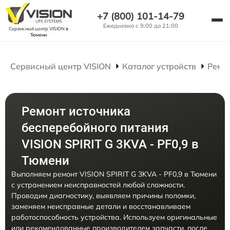
+7 (800) 101-14-79
Ежедневно с 9:00 до 21:00
Сервисный центр VISION
в
Тюмени
Сервисный центр VISION
Каталог устройств
Ремо
Ремонт источника
бесперебойного питания
VISION SPIRIT G 3KVA - PF0,9 в
Тюмени
Выполняем ремонт VISION SPIRIT G 3KVA - PF0,9 в Тюмени
с устранением неисправностей любой сложности.
Проводим диагностику, выявляем причины поломки,
заменяем неисправные детали и восстанавливаем
работоспособность устройства. Используем оригинальные
или рекомендованные производителем запчасти, после