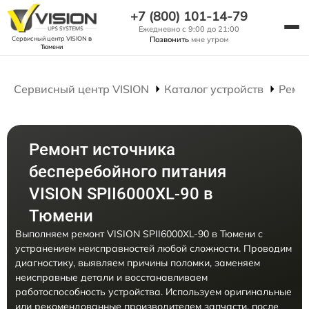
+7 (800) 101-14-79
Ежедневно с 9:00 до 21:00
Сервисный центр VISION
в
Позвонить
мне утром
Тюмени
Сервисный центр VISION
Каталог устройств
Ремо
Ремонт источника
бесперебойного питания
VISION SPII6000XL-90 в
Тюмени
Выполняем ремонт VISION SPII6000XL-90 в Тюмени с
устранением неисправностей любой сложности. Проводим
диагностику, выявляем причины поломки, заменяем
неисправные детали и восстанавливаем
работоспособность устройства. Используем оригинальные
или рекомендованные производителем запчасти, после