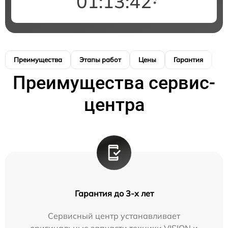
01:13:41
Преимущества
Этапы работ
Цены
Гарантия
М
Преимущества сервис-
центра
Гарантия до 3-х лет
Сервисный центр устанавливает
оригинальные запчасти техники VISION и