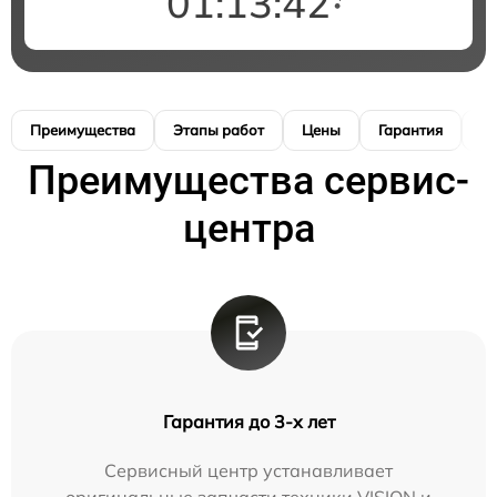
01:13:41
Преимущества
Этапы работ
Цены
Гарантия
М
Преимущества сервис-
центра
Гарантия до 3-х лет
Сервисный центр устанавливает
оригинальные запчасти техники VISION и