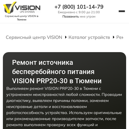
+7 (800) 101-14-79
Ежедневно с 9:00 до 21:00
Сервисный центр VISION
в
Позвонить
мне утром
Тюмени
Сервисный центр VISION
Каталог устройств
Ремо
Ремонт источника
бесперебойного питания
VISION PRP20-30 в Тюмени
Выполняем ремонт VISION PRP20-30 в Тюмени с
устранением неисправностей любой сложности. Проводим
диагностику, выявляем причины поломки, заменяем
неисправные детали и восстанавливаем
работоспособность устройства. Используем оригинальные
или рекомендованные производителем запчасти, после
ремонта выполняем проверку всех функций и