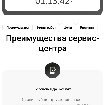
01:13:41
Преимущества
Этапы работ
Цены
Гарантия
М
Преимущества сервис-
центра
Гарантия до 3-х лет
Сервисный центр устанавливает
оригинальные запчасти техники VISION и