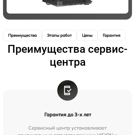
01:13:41
Преимущества
Этапы работ
Цены
Гарантия
М
Преимущества сервис-
центра
Гарантия до 3-х лет
Сервисный центр устанавливает
оригинальные запчасти техники VISION и