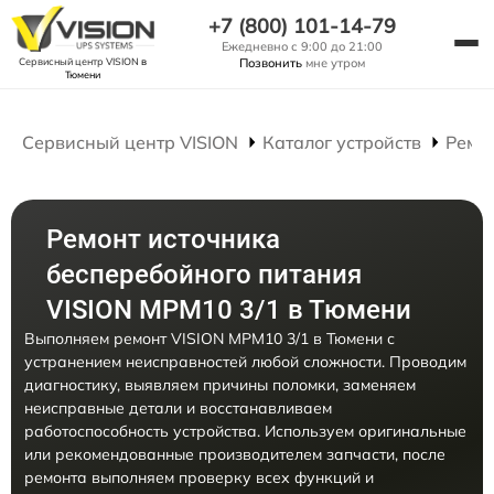
+7 (800) 101-14-79
Ежедневно с 9:00 до 21:00
Сервисный центр VISION
в
Позвонить
мне утром
Тюмени
Сервисный центр VISION
Каталог устройств
Ремо
Ремонт источника
бесперебойного питания
VISION MPM10 3/1 в Тюмени
Выполняем ремонт VISION MPM10 3/1 в Тюмени с
устранением неисправностей любой сложности. Проводим
диагностику, выявляем причины поломки, заменяем
неисправные детали и восстанавливаем
работоспособность устройства. Используем оригинальные
или рекомендованные производителем запчасти, после
ремонта выполняем проверку всех функций и