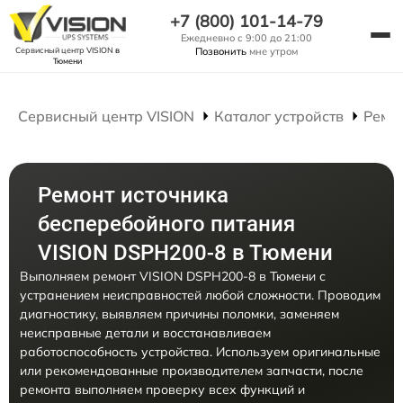
+7 (800) 101-14-79
Ежедневно с 9:00 до 21:00
Сервисный центр VISION
в
Позвонить
мне утром
Тюмени
Сервисный центр VISION
Каталог устройств
Ремо
Ремонт источника
бесперебойного питания
VISION DSPH200-8 в Тюмени
Выполняем ремонт VISION DSPH200-8 в Тюмени с
устранением неисправностей любой сложности. Проводим
диагностику, выявляем причины поломки, заменяем
неисправные детали и восстанавливаем
работоспособность устройства. Используем оригинальные
или рекомендованные производителем запчасти, после
ремонта выполняем проверку всех функций и