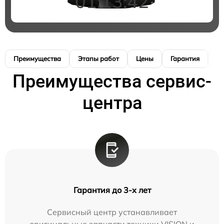
01:13:41
Преимущества
Этапы работ
Цены
Гарантия
М
Преимущества сервис-
центра
Гарантия до 3-х лет
Сервисный центр устанавливает
оригинальные запчасти техники VISION и