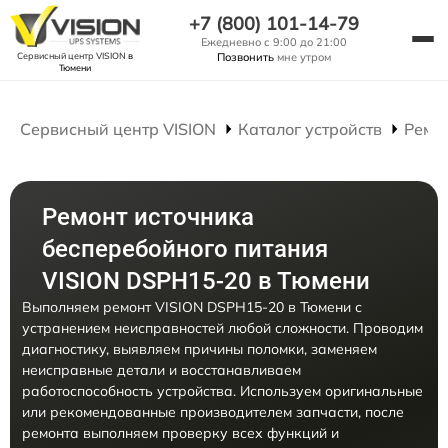
+7 (800) 101-14-79
Ежедневно с 9:00 до 21:00
Сервисный центр VISION
в
Позвонить
мне утром
Тюмени
Сервисный центр VISION
Каталог устройств
Ремо
Ремонт источника
бесперебойного питания
VISION DSPH15-20 в Тюмени
Выполняем ремонт VISION DSPH15-20 в Тюмени с
устранением неисправностей любой сложности. Проводим
диагностику, выявляем причины поломки, заменяем
неисправные детали и восстанавливаем
работоспособность устройства. Используем оригинальные
или рекомендованные производителем запчасти, после
ремонта выполняем проверку всех функций и