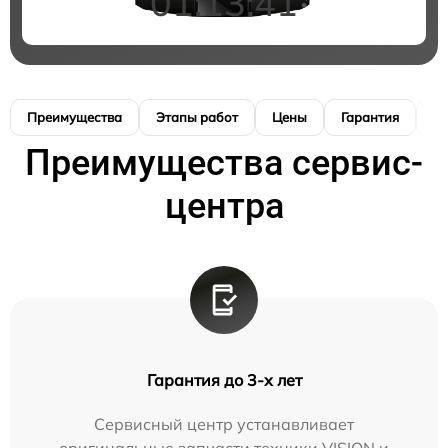
01:13:40
Преимущества
Этапы работ
Цены
Гарантия
М
Преимущества сервис-
центра
Гарантия до 3-х лет
Сервисный центр устанавливает
оригинальные запчасти техники VISION и